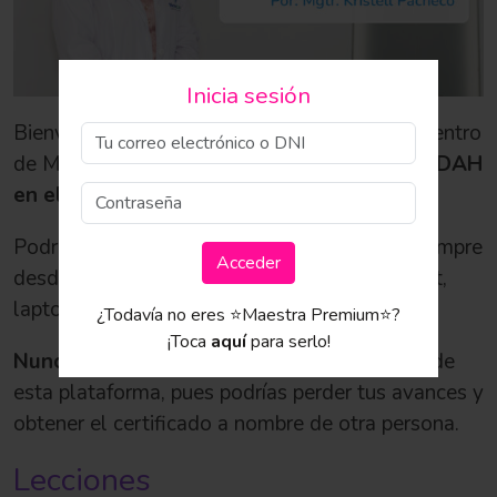
Inicia sesión
Bienvenida la ponencia grabada del 9no encuentro
de Maestra de Inicial:
Neuropsicología del TDAH
en el Nivel Inicial
Podrás ver el taller cuantas veces quieras, siempre
Acceder
desde nuestra plataforma, en tu celular, tablet,
laptop, computadora y en la TV de tu casa.
¿Todavía no eres ⭐️Maestra Premium⭐️?
¡Toca
aquí
para serlo!
Nunca compartas tu usuario y contraseña
de
esta plataforma, pues podrías perder tus avances y
obtener el certificado a nombre de otra persona.
Lecciones