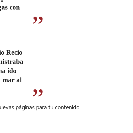
gas con
io Recio
nistraba
ha ido
l mar al
nuevas páginas para tu contenido.