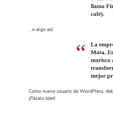
llama Fir
café).
…o algo así:
La empre
Mata. Em
marisco 
transfor
mejor pr
Como nuevo usuario de WordPress, debe
¡Pásalo bien!